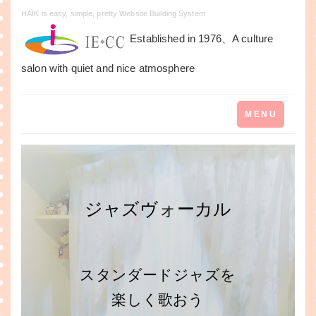
HAIK is easy, simple, pretty Website Building System
Established in 1976、A culture
salon with quiet and nice atmosphere
Toggle
MENU
navigation
ジャズヴォーカル
スタンダードジャズを
楽しく歌おう