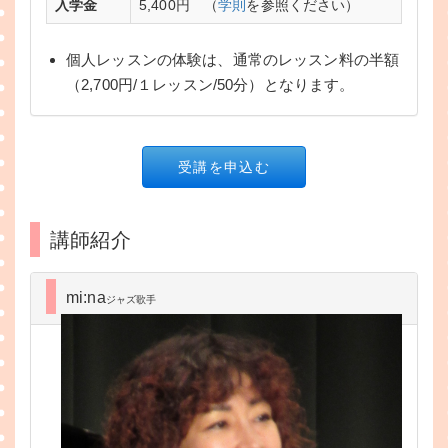
入学金
5,400円 （
学則
を参照ください）
個人レッスンの体験は、通常のレッスン料の半額
（2,700円/１レッスン/50分）となります。
受講を申込む
講師紹介
mi:na
ジャズ歌手